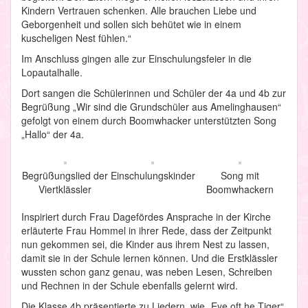
Kindern Vertrauen schenken. Alle brauchen Liebe und
Geborgenheit und sollen sich behütet wie in einem
kuscheligen Nest fühlen.“
Im Anschluss gingen alle zur Einschulungsfeier in die
Lopautalhalle.
Dort sangen die Schülerinnen und Schüler der 4a und 4b zur
Begrüßung „Wir sind die Grundschüler aus Amelinghausen“
gefolgt von einem durch Boomwhacker unterstützten Song
„Hallo“ der 4a.
Begrüßungslied der
Einschulungskinder
Song mit
Viertklässler
Boomwhackern
Inspiriert durch Frau Dagefördes Ansprache in der Kirche
erläuterte Frau Hommel in ihrer Rede, dass der Zeitpunkt
nun gekommen sei, die Kinder aus ihrem Nest zu lassen,
damit sie in der Schule lernen können. Und die Erstklässler
wussten schon ganz genau, was neben Lesen, Schreiben
und Rechnen in der Schule ebenfalls gelernt wird.
Die Klasse 4b präsentierte zu Liedern, wie „Eye oft he Tiger“