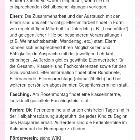
Kindern zahlen 80 % der Leihgebühr, wenn sie die
entsprechenden Schulbescheinigungen vorlegen.
Eltern
: Die Zusammenarbeit und der Austausch mit den
Eltern sind uns sehr wichtig. Elternmitarbeit findet in Form
von regelmäßiger Mitarbeit im Unterricht (z.B. „Lesemütter“)
und gelegentlicher Hilfe bei besonderen Veranstaltungen
(z.B. Weihnachtsbasteln, Wandertag, etc.) statt. Eltern
können sich entsprechend ihren Möglichkeiten und
Fähigkeiten in Absprache mit der jeweiligen Lehrkraft
einbringen. Außerdem gibt es gewählte Elternvertreter für
die Gesamt-, Klassen- und Fachkonferenzen sowie für den
Schulvorstand. Elterninformation findet über Rundbriefe,
Elternabende, Elternsprechtage (einmal jährlich) und bei
weiteren persönlich abgestimmten Gesprächsterminen statt.
Fasching:
Am Rosenmontag findet eine klasseninterne,
individuell gestaltete Faschingsfeier statt.
Ferien:
Die Ferientermine und unterrichtsfreien Tage sind in
der Halbjahresplanung aufgeführt, die jedes Kind zu Beginn
des Halbjahres erhält. Außerdem sind die Ferientermine im
Kalender auf der Homepage zu finden.
Förderverein:
siehe WIKI