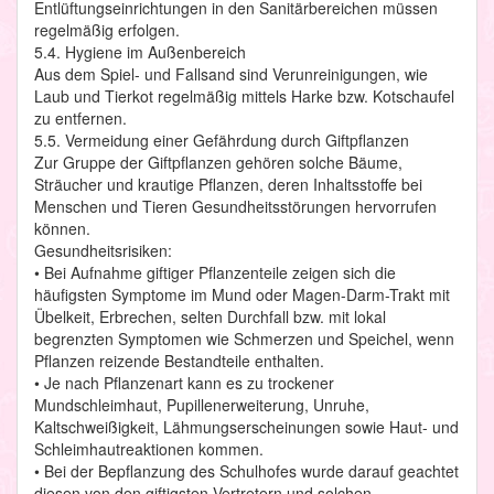
Entlüftungseinrichtungen in den Sanitärbereichen müssen
regelmäßig erfolgen.
5.4. Hygiene im Außenbereich
Aus dem Spiel- und Fallsand sind Verunreinigungen, wie
Laub und Tierkot regelmäßig mittels Harke bzw. Kotschaufel
zu entfernen.
5.5. Vermeidung einer Gefährdung durch Giftpflanzen
Zur Gruppe der Giftpflanzen gehören solche Bäume,
Sträucher und krautige Pflanzen, deren Inhaltsstoffe bei
Menschen und Tieren Gesundheitsstörungen hervorrufen
können.
Gesundheitsrisiken:
• Bei Aufnahme giftiger Pflanzenteile zeigen sich die
häufigsten Symptome im Mund oder Magen-Darm-Trakt mit
Übelkeit, Erbrechen, selten Durchfall bzw. mit lokal
begrenzten Symptomen wie Schmerzen und Speichel, wenn
Pflanzen reizende Bestandteile enthalten.
• Je nach Pflanzenart kann es zu trockener
Mundschleimhaut, Pupillenerweiterung, Unruhe,
Kaltschweißigkeit, Lähmungserscheinungen sowie Haut- und
Schleimhautreaktionen kommen.
• Bei der Bepflanzung des Schulhofes wurde darauf geachtet
diesen von den giftigsten Vertretern und solchen