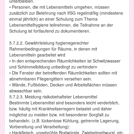
unterbleiben.
• Personen, die mit Lebensmitteln umgehen, müssen
zusätzlich zur Belehrung nach IfSG regelmäßig (mindestens
einmal jährlich) an einer Schulung zum Thema
Lebensmittelhygiene teilnehmen. die Teilnahme an der
Schulung ist fortlaufend zu dokumentieren.
5.7.2.2. Gewährleistung hygienegerechter
Rahmenbedingungen für Räume, in denen mit
Lebensmitteln gearbeitet wird
• In den entsprechenden Räumlichkeiten ist Schwitzwasser
und Schimmelbildung unbedingt zu verhindern
• Die Fenster der betreffenden Räumlichkeiten sollten mit
abnehmbaren Fliegengittern versehen sein.
• Wände, Fußböden, Decken und Arbeitsflächen müssen
abwaschbar sein.
5.7.2.3. Meidung risikobehafteter Lebensmittel
Bestimmte Lebensmittel sind besonders leicht verderblich,
bzw. häufig mit Krankheitserregern belastet und daher
möglichst zu meiden bzw. mit besonderer Sorgfalt zu
behandeln. (z.B. lückenlose Kühlung, getrennte Lagerung,
Vorbereitung und Verarbeitung):
• Hackfleisch, ungebrühte Bratwürste, Zwiebelmettwurst, etc.