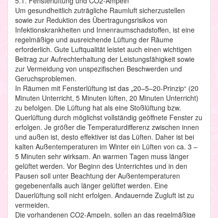
5.1. Fensterlüftung und CO2-Ampeln
Um gesundheitlich zuträgliche Raumluft sicherzustellen
sowie zur Reduktion des Übertragungsrisikos von
Infektionskrankheiten und Innenraumschadstoffen, ist eine
regelmäßige und ausreichende Lüftung der Räume
erforderlich. Gute Luftqualität leistet auch einen wichtigen
Beitrag zur Aufrechterhaltung der Leistungsfähigkeit sowie
zur Vermeidung von unspezifischen Beschwerden und
Geruchsproblemen.
In Räumen mit Fensterlüftung ist das „20–5–20-Prinzip“ (20
Minuten Unterricht, 5 Minuten lüften, 20 Minuten Unterricht)
zu befolgen. Die Lüftung hat als eine Stoßlüftung bzw.
Querlüftung durch möglichst vollständig geöffnete Fenster zu
erfolgen. Je größer die Temperaturdifferenz zwischen innen
und außen ist, desto effektiver ist das Lüften. Daher ist bei
kalten Außentemperaturen im Winter ein Lüften von ca. 3 –
5 Minuten sehr wirksam. An warmen Tagen muss länger
gelüftet werden. Vor Beginn des Unterrichtes und in den
Pausen soll unter Beachtung der Außentemperaturen
gegebenenfalls auch länger gelüftet werden. Eine
Dauerlüftung soll nicht erfolgen. Andauernde Zugluft ist zu
vermeiden.
Die vorhandenen CO2-Ampeln, sollen an das regelmäßige