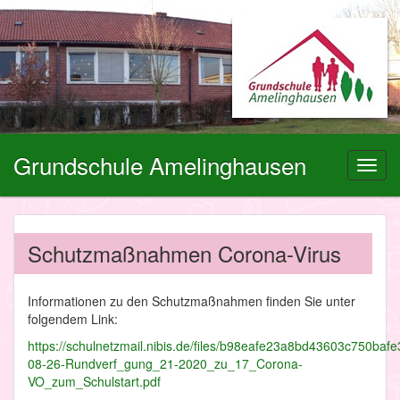
Grundschule Amelinghausen
Toggl
navig
Schutzmaßnahmen Corona-Virus
Informationen zu den Schutzmaßnahmen finden Sie unter
folgendem Link:
https://schulnetzmail.nibis.de/files/b98eafe23a8bd43603c750baf
08-26-Rundverf_gung_21-2020_zu_17_Corona-
VO_zum_Schulstart.pdf