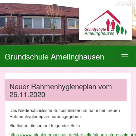
Grundschule Amelinghausen
Toggl
navig
Neuer Rahmenhygieneplan vom
26.11.2020
Das Niedersächsische Kultusministerium hat einen neuen
Rahmenhygieneplan herausgegeben.
Sie finden diesen auf folgender Seite:
https://www.mk.niedersachsen.de/startseite/aktuelles/presseinfor